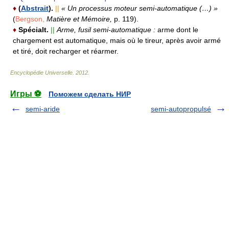
♦
(
Abstrait
).
||
« Un processus moteur semi-automatique (…) »
(
Bergson,
Matière et Mémoire,
p. 119).
♦
Spécialt.
||
Arme, fusil semi-automatique :
arme dont le
chargement est automatique, mais où le tireur, après avoir armé
et tiré, doit recharger et réarmer.
Encyclopédie Universelle
.
2012
.
Игры ⚽
Поможем сделать НИР
semi-aride
semi-autopropulsé