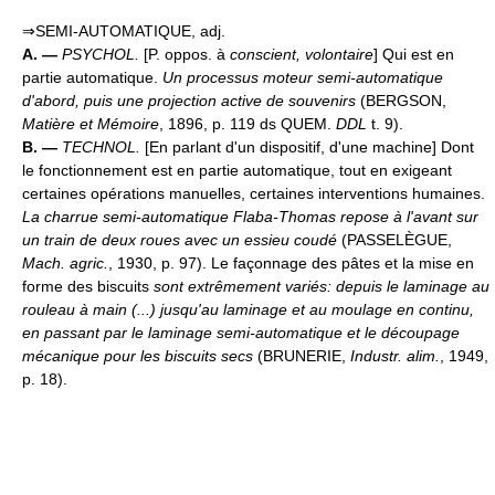
⇒SEMI-AUTOMATIQUE, adj.
A. —
PSYCHOL.
[P. oppos. à
conscient, volontaire
] Qui est en
partie automatique.
Un processus moteur semi-automatique
d'abord, puis une projection active de souvenirs
(BERGSON,
Matière et Mémoire
, 1896, p. 119 ds QUEM.
DDL
t. 9).
B. —
TECHNOL.
[En parlant d'un dispositif, d'une machine] Dont
le fonctionnement est en partie automatique, tout en exigeant
certaines opérations manuelles, certaines interventions humaines.
La charrue semi-automatique Flaba-Thomas repose à l'avant sur
un train de deux roues avec un essieu coudé
(PASSELÈGUE,
Mach. agric.
, 1930, p. 97). Le façonnage des pâtes et la mise en
forme des biscuits
sont extrêmement variés: depuis le laminage au
rouleau à main (...) jusqu'au laminage et au moulage en continu,
en passant par le laminage semi-automatique et le découpage
mécanique pour les biscuits secs
(BRUNERIE,
Industr. alim.
, 1949,
p. 18).