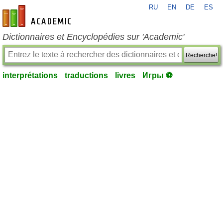
RU
EN
DE
ES
fr-academic.com
Dictionnaires et Encyclopédies sur 'Academic'
Recherche!
interprétations
traductions
livres
Игры ⚽