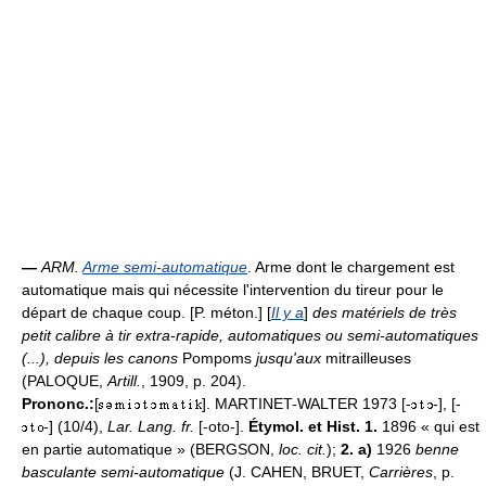
—
ARM.
Arme semi-automatique
. Arme dont le chargement est
automatique mais qui nécessite l'intervention du tireur pour le
départ de chaque coup. [P. méton.] [
Il y a
]
des matériels de très
petit calibre à tir extra-rapide, automatiques ou semi-automatiques
(...), depuis les canons
Pompoms
jusqu'aux
mitrailleuses
(PALOQUE,
Artill.
, 1909, p. 204).
Prononc.:
[
]. MARTINET-WALTER 1973 [-
-], [-
-] (10/4),
Lar. Lang. fr.
[-oto-].
Étymol. et Hist. 1.
1896 « qui est
en partie automatique » (BERGSON,
loc. cit.
);
2. a)
1926
benne
basculante semi-automatique
(J. CAHEN, BRUET,
Carrières
, p.