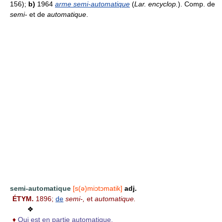
156);
b)
1964
arme semi-automatique
(
Lar. encyclop.
). Comp. de
semi-
et de
automatique
.
semi-automatique
[s(ə)miɔtɔmatik]
adj.
ÉTYM.
1896;
de
semi-,
et
automatique.
❖
♦
Qui est en partie automatique.